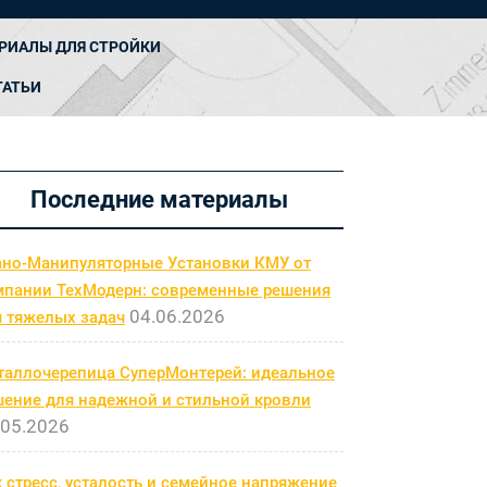
РИАЛЫ ДЛЯ СТРОЙКИ
ТАТЬИ
Последние материалы
ано-Манипуляторные Установки КМУ от
мпании ТехМодерн: современные решения
04.06.2026
я тяжелых задач
таллочерепица СуперМонтерей: идеальное
шение для надежной и стильной кровли
.05.2026
 стресс, усталость и семейное напряжение