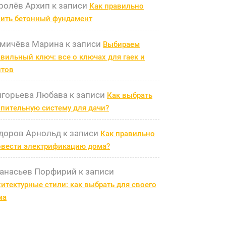
ролёв Архип
к записи
Как правильно
лить бетонный фундамент
мичёва Марина
к записи
Выбираем
вильный ключ: все о ключах для гаек и
лтов
игорьева Любава
к записи
Как выбрать
пительную систему для дачи?
доров Арнольд
к записи
Как правильно
овести электрификацию дома?
анасьев Порфирий
к записи
итектурные стили: как выбрать для своего
ма