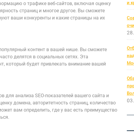
и к
формацию о трафике веб-сайтов, включая оценку
ярность страниц и многое другое. Вы сможете
зуют ваши конкуренты и какие страницы на их
Со
очи
28
От
популярный контент в вашей нише. Вы сможете
на
 часто делятся в социальных сетях. Эта
Мо
т, который будет привлекать внимание вашей
Обз
про
Во
в для анализа SEO-показателей вашего сайта и
03
ценку домена, авторитетность страниц, количество
может вам определить, где у вас есть преимущество
ься.