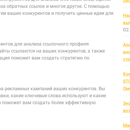
си
иза обратных ссылок и многое другое. С помощью
гии ваших конкурентов и получить ценные идеи для
На
выб
02
ментов для анализа ссылочного профиля
Ал
сайты ссылаются на ваших конкурентов, а также
ин
мация поможет вам создать стратегию по
ст
Ко
STC
за рекламных кампаний ваших конкурентов. Вы
Ом
тавки, какие ключевые слова используют и какие
 поможет вам создать более эффективную
Зн
во
Мас