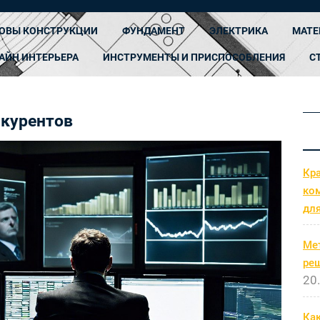
ОВЫ КОНСТРУКЦИИ
ФУНДАМЕНТ
ЭЛЕКТРИКА
МАТЕ
АЙН ИНТЕРЬЕРА
ИНСТРУМЕНТЫ И ПРИСПОСОБЛЕНИЯ
С
нкурентов
Кр
ко
дл
Ме
ре
20
Как