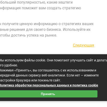
 большей популярностью, какие хештеги
 информация поможет вам создать стратегию
ы получите ценную информацию о стратегиях ваших
ные решения для своего бизнеса. Используйте их
чтобы достичь успеха на рынке.
Следующая
Следующая
запись
Мы используем файлы cookie. Они помогают улучшать сайт и делат
его удобнее.
Нажимая «Принять», вы соглашаетесь с их использованием и
передачей данных сервису веб-аналитики. Если нет — измените
настройки браузера или покиньте сайт.
Политика обработки персональных данных и политика cookie
Принять