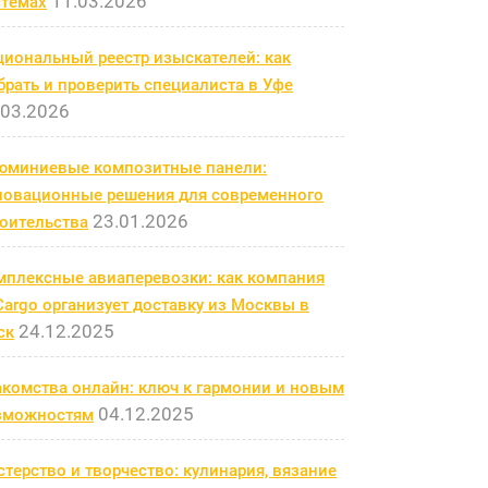
11.03.2026
стемах
циональный реестр изыскателей: как
рать и проверить специалиста в Уфе
.03.2026
юминиевые композитные панели:
новационные решения для современного
23.01.2026
роительства
мплексные авиаперевозки: как компания
argo организует доставку из Москвы в
24.12.2025
ск
акомства онлайн: ключ к гармонии и новым
04.12.2025
зможностям
терство и творчество: кулинария, вязание