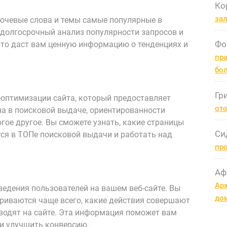
Ко
за
ключевые слова и темы самые популярные в
 долгосрочный анализ популярности запросов и
Фо
 Это даст вам ценную информацию о тенденциях и
пра
бо
Гр
O-оптимизации сайта, который предоставляет
ото
а в поисковой выдаче, ориентированности
гое другое. Вы сможете узнать, какие страницы
Си
тся в ТОПе поисковой выдачи и работать над
пр
Аф
Арх
ведения пользователей на вашем веб-сайте. Вы
до
триваются чаще всего, какие действия совершают
водят на сайте. Эта информация поможет вам
и улучшить конверсию.