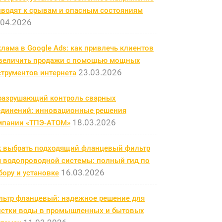
иводят к срывам и опасным состояниям
.04.2026
лама в Google Ads: как привлечь клиентов
увеличить продажи с помощью мощных
23.03.2026
струментов интернета
разрушающий контроль сварных
единений: инновационные решения
18.03.2026
мпании «ТПЭ-АТОМ»
к выбрать подходящий фланцевый фильтр
я водопроводной системы: полный гид по
16.03.2026
ору и установке
льтр фланцевый: надежное решение для
истки воды в промышленных и бытовых