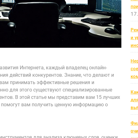
пр
17
Рек
и 
ин
Не
азвития Интернета, каждый владелец онлайн-
со
ия действий конкурентов. Знание, что делают и
ко
 вам принимать эффективные решения и
нно для этого существуют специализированные
Ка
нтов. В этой статье мы представим вам 15 лучших
дл
е помогут вам получить ценную информацию о
выб
Фи
оч
инструментов для анализа ключевых слов, оценки