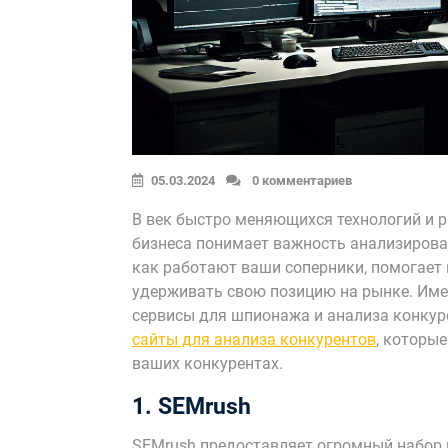
05.03.2024
0 комментариев
В век быстро меняющихся технологий и р
бизнеса понимает важность анализирован
как работают ваши соперники, помогает
удерживать свою позицию на рынке. Име
сервисы для шпионажа и анализа конкуре
сайты для анализа конкурентов
, которы
ваших конкурентах.
1. SEMrush
SEMrush предоставляет огромный набор 