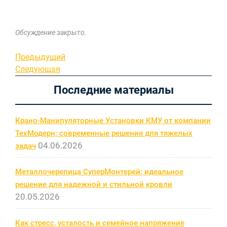
Обсуждение закрыто.
Навигация
Предыдущая
Предыдущий
запись
Следующая
Следующая
по
запись
Последние материалы
записям
Крано-Манипуляторные Установки КМУ от компании
ТехМодерн: современные решения для тяжелых
04.06.2026
задач
Металлочерепица СуперМонтерей: идеальное
решение для надежной и стильной кровли
20.05.2026
Как стресс, усталость и семейное напряжение