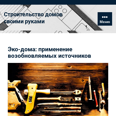
Перейти
к
Строительство домов
содержимому
своими руками
Меню
Эко-дома: применение
возобновляемых источников