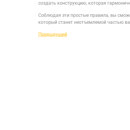
создать конструкцию, которая гармоничн
Соблюдая эти простые правила, вы смож
который станет неотъемлемой частью ва
Навигация
Предыдущая
Предыдущий
запись
по
записям