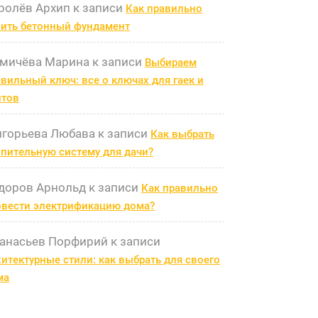
ролёв Архип
к записи
Как правильно
лить бетонный фундамент
мичёва Марина
к записи
Выбираем
вильный ключ: все о ключах для гаек и
лтов
игорьева Любава
к записи
Как выбрать
пительную систему для дачи?
доров Арнольд
к записи
Как правильно
овести электрификацию дома?
анасьев Порфирий
к записи
итектурные стили: как выбрать для своего
ма