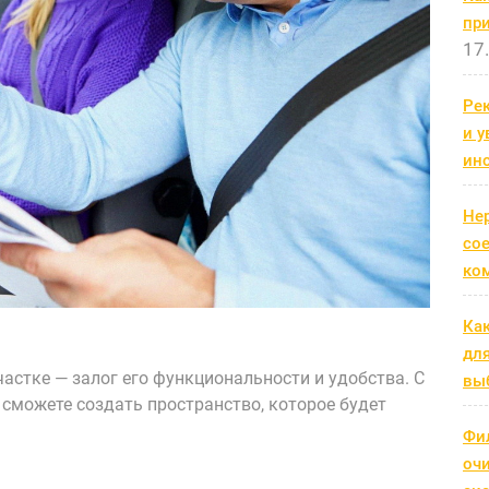
пр
17
Рек
и 
ин
Не
со
ко
Ка
дл
астке — залог его функциональности и удобства. С
выб
сможете создать пространство, которое будет
Фи
оч