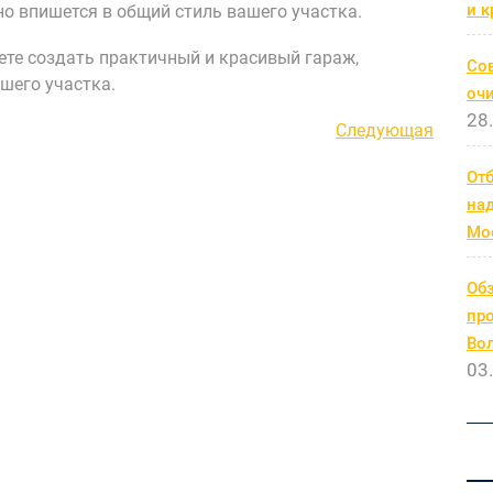
и к
о впишется в общий стиль вашего участка.
ете создать практичный и красивый гараж,
Со
шего участка.
очи
28
Следующая
Следующая
запись
От
на
Мо
Обз
про
Во
03