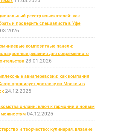
11.03.2026
стемах
циональный реестр изыскателей: как
рать и проверить специалиста в Уфе
.03.2026
юминиевые композитные панели:
новационные решения для современного
23.01.2026
роительства
мплексные авиаперевозки: как компания
argo организует доставку из Москвы в
24.12.2025
ск
акомства онлайн: ключ к гармонии и новым
04.12.2025
зможностям
терство и творчество: кулинария, вязание