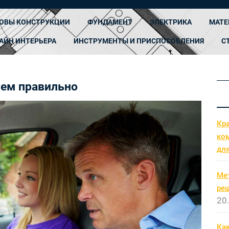
ОВЫ КОНСТРУКЦИИ
ФУНДАМЕНТ
ЭЛЕКТРИКА
МАТЕ
АЙН ИНТЕРЬЕРА
ИНСТРУМЕНТЫ И ПРИСПОСОБЛЕНИЯ
С
уем правильно
Кр
ко
дл
Ме
ре
20
Как