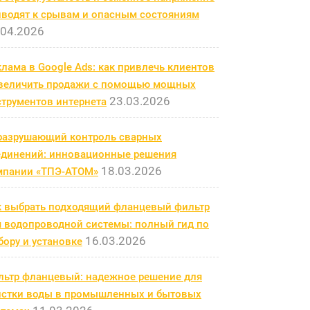
иводят к срывам и опасным состояниям
.04.2026
лама в Google Ads: как привлечь клиентов
увеличить продажи с помощью мощных
23.03.2026
струментов интернета
разрушающий контроль сварных
единений: инновационные решения
18.03.2026
мпании «ТПЭ-АТОМ»
к выбрать подходящий фланцевый фильтр
я водопроводной системы: полный гид по
16.03.2026
ору и установке
льтр фланцевый: надежное решение для
истки воды в промышленных и бытовых