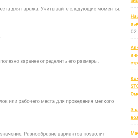
си
еста для гаража. Учитывайте следующие моменты:
На
выб
02
.
Ал
ин
полезно заранее определить его размеры.
ст
Ко
STC
Ом
лок или рабочего места для проведения мелкого
Зн
во
Мас
значение. Разнообразие вариантов позволит