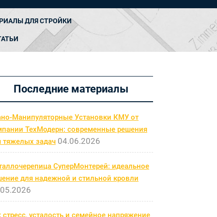
РИАЛЫ ДЛЯ СТРОЙКИ
ТАТЬИ
Последние материалы
ано-Манипуляторные Установки КМУ от
мпании ТехМодерн: современные решения
04.06.2026
я тяжелых задач
таллочерепица СуперМонтерей: идеальное
шение для надежной и стильной кровли
.05.2026
 стресс, усталость и семейное напряжение