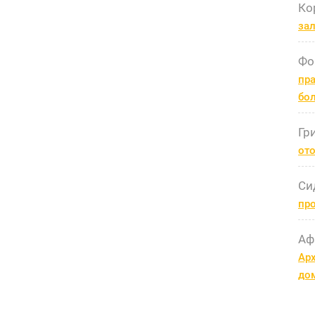
Ко
за
Фо
пра
бо
Гр
ото
Си
пр
Аф
Арх
до