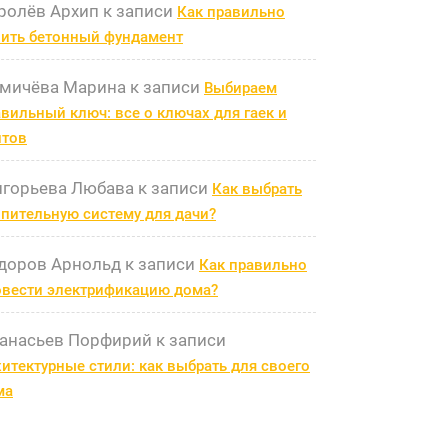
ролёв Архип
к записи
Как правильно
лить бетонный фундамент
мичёва Марина
к записи
Выбираем
вильный ключ: все о ключах для гаек и
лтов
игорьева Любава
к записи
Как выбрать
пительную систему для дачи?
доров Арнольд
к записи
Как правильно
овести электрификацию дома?
анасьев Порфирий
к записи
итектурные стили: как выбрать для своего
ма