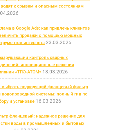
иводят к срывам и опасным состояниям
.04.2026
лама в Google Ads: как привлечь клиентов
увеличить продажи с помощью мощных
23.03.2026
струментов интернета
разрушающий контроль сварных
единений: инновационные решения
18.03.2026
мпании «ТПЭ-АТОМ»
к выбрать подходящий фланцевый фильтр
я водопроводной системы: полный гид по
16.03.2026
ору и установке
льтр фланцевый: надежное решение для
истки воды в промышленных и бытовых