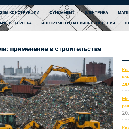
ОВЫ КОНСТРУКЦИИ
ФУНДАМЕНТ
ЭЛЕКТРИКА
МАТЕ
АЙН ИНТЕРЬЕРА
ИНСТРУМЕНТЫ И ПРИСПОСОБЛЕНИЯ
С
и: применение в строительстве
Кр
ко
дл
Ме
ре
20
Как