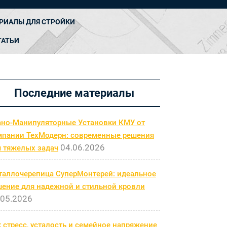
РИАЛЫ ДЛЯ СТРОЙКИ
ТАТЬИ
Последние материалы
ано-Манипуляторные Установки КМУ от
мпании ТехМодерн: современные решения
04.06.2026
я тяжелых задач
таллочерепица СуперМонтерей: идеальное
шение для надежной и стильной кровли
.05.2026
 стресс, усталость и семейное напряжение