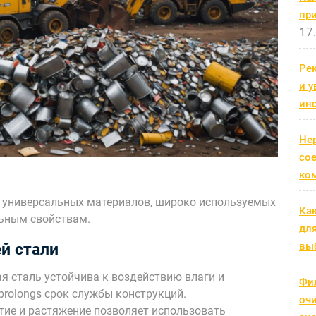
пр
17
Рек
и 
ин
Не
со
ко
 универсальных материалов, широко используемых
Ка
льным свойствам.
дл
выб
й стали
 сталь устойчива к воздействию влаги и
Фи
prolongs срок службы конструкций.
оч
тие и растяжение позволяет использовать