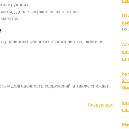
си
конструкциях.
ий вид делает нержавеющую сталь
На
лементов.
выб
02
е
в различных областях строительства, включая:
Ал
ин
ст
Ко
STC
ть и долговечность сооружений, а также снижает
Ом
Зн
Следующая
Следующая
во
запись
Мас