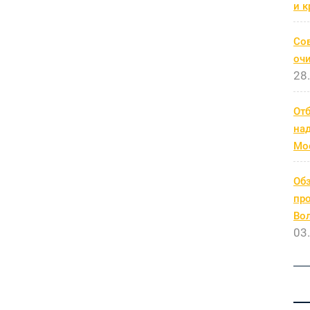
и к
Со
очи
28
От
на
Мо
Обз
про
Во
03