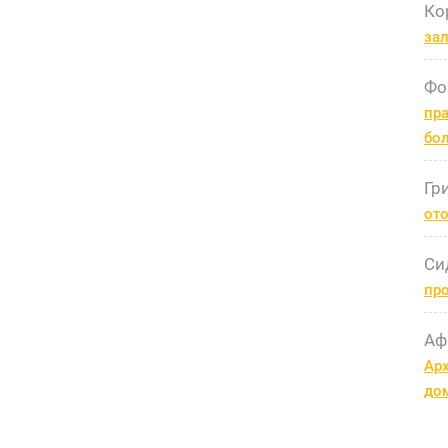
Ко
за
Фо
пра
бо
Гр
ото
Си
пр
Аф
Арх
до