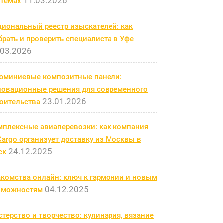
11.03.2026
стемах
циональный реестр изыскателей: как
рать и проверить специалиста в Уфе
.03.2026
юминиевые композитные панели:
новационные решения для современного
23.01.2026
роительства
мплексные авиаперевозки: как компания
argo организует доставку из Москвы в
24.12.2025
ск
акомства онлайн: ключ к гармонии и новым
04.12.2025
зможностям
терство и творчество: кулинария, вязание