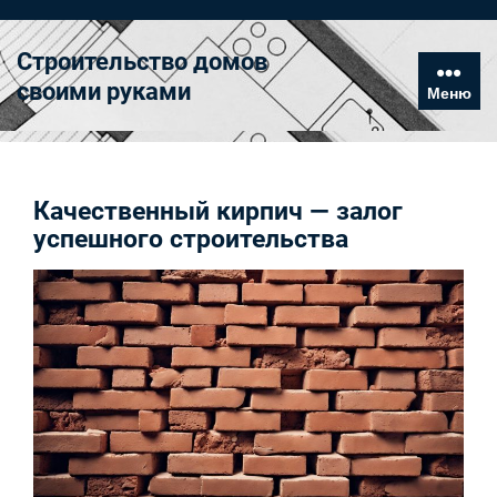
Перейти
к
Строительство домов
содержимому
своими руками
Меню
Качественный кирпич — залог
успешного строительства