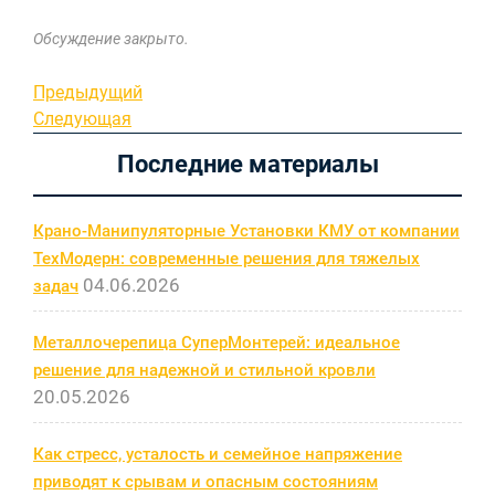
Обсуждение закрыто.
Навигация
Предыдущая
Предыдущий
запись
Следующая
Следующая
по
запись
Последние материалы
записям
Крано-Манипуляторные Установки КМУ от компании
ТехМодерн: современные решения для тяжелых
04.06.2026
задач
Металлочерепица СуперМонтерей: идеальное
решение для надежной и стильной кровли
20.05.2026
Как стресс, усталость и семейное напряжение
приводят к срывам и опасным состояниям