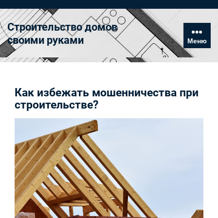
Перейти
к
Строительство домов
содержимому
своими руками
Меню
Как избежать мошенничества при
строительстве?