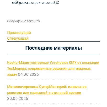
мой девиз в строительстве! 😉
Обсуждение закрыто.
Навигация
Предыдущая
Предыдущий
запись
Следующая
Следующая
по
запись
Последние материалы
записям
Крано-Манипуляторные Установки КМУ от компании
ТехМодерн: современные решения для тяжелых
04.06.2026
задач
Металлочерепица СуперМонтерей: идеальное
решение для надежной и стильной кровли
20.05.2026