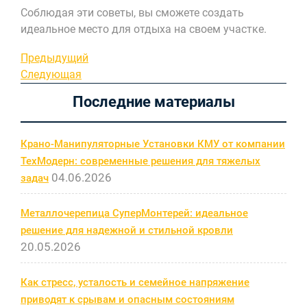
Соблюдая эти советы, вы сможете создать
идеальное место для отдыха на своем участке.
Навигация
Предыдущая
Предыдущий
запись
Следующая
Следующая
по
запись
Последние материалы
записям
Крано-Манипуляторные Установки КМУ от компании
ТехМодерн: современные решения для тяжелых
04.06.2026
задач
Металлочерепица СуперМонтерей: идеальное
решение для надежной и стильной кровли
20.05.2026
Как стресс, усталость и семейное напряжение
приводят к срывам и опасным состояниям