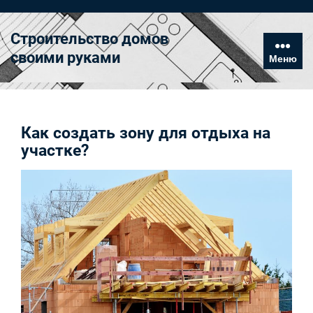
Перейти
к
Строительство домов
содержимому
своими руками
Меню
Как создать зону для отдыха на
участке?