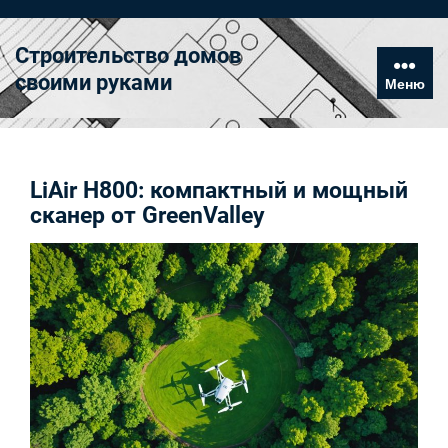
Перейти
к
Строительство домов
содержимому
своими руками
Меню
LiAir H800: компактный и мощный
сканер от GreenValley