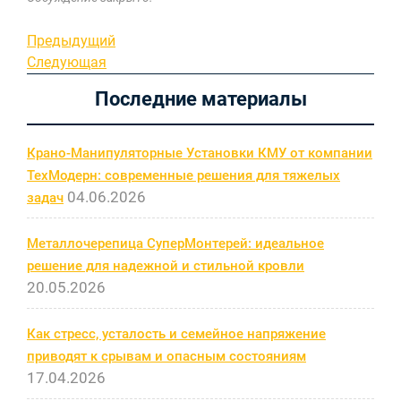
Навигация
Предыдущая
Предыдущий
запись
Следующая
Следующая
по
запись
Последние материалы
записям
Крано-Манипуляторные Установки КМУ от компании
ТехМодерн: современные решения для тяжелых
04.06.2026
задач
Металлочерепица СуперМонтерей: идеальное
решение для надежной и стильной кровли
20.05.2026
Как стресс, усталость и семейное напряжение
приводят к срывам и опасным состояниям
17.04.2026