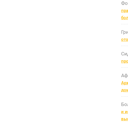
Фо
пра
бо
Гр
ото
Си
пр
Аф
Арх
до
Бо
и и
вы