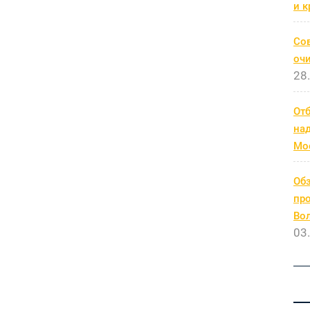
и к
Со
очи
28
От
на
Мо
Обз
про
Во
03