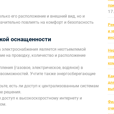
пр
17
лько его расположение и внешний вид, но и
начительно повлиять на комфорт и безопасность
Рек
и 
ин
кой оснащенности
 электроснабжения является неотъемлемой
Не
ие на проводку, количество и расположение
со
ко
ления (газовое, электрическое, водяное) в
 возможностей. Учтите также энергосберегающие
Ка
дл
ьте, есть ли доступ к централизованным системам
выб
е решения.
 доступ к высокоскоростному интернету и
Фи
ом.
оч