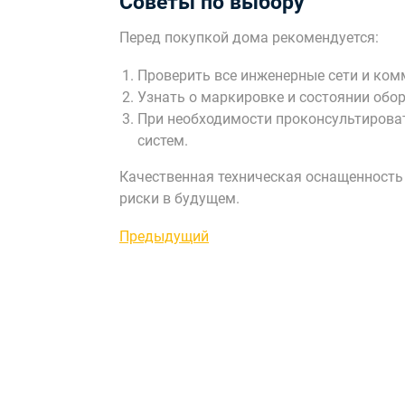
Советы по выбору
Перед покупкой дома рекомендуется:
Проверить все инженерные сети и ком
Узнать о маркировке и состоянии обо
При необходимости проконсультироват
систем.
Качественная техническая оснащенность
риски в будущем.
Навигация
Предыдущая
Предыдущий
запись
по
записям