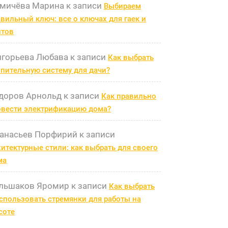
мичёва Марина
к записи
Выбираем
вильный ключ: все о ключах для гаек и
лтов
игорьева Любава
к записи
Как выбрать
пительную систему для дачи?
доров Арнольд
к записи
Как правильно
овести электрификацию дома?
анасьев Порфирий
к записи
итектурные стили: как выбрать для своего
ма
льшаков Яромир
к записи
Как выбрать
спользовать стремянки для работы на
соте