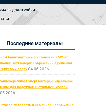
РИАЛЫ ДЛЯ СТРОЙКИ
ТАТЬИ
Последние материалы
ано-Манипуляторные Установки КМУ от
мпании ТехМодерн: современные решения
04.06.2026
я тяжелых задач
таллочерепица СуперМонтерей: идеальное
шение для надежной и стильной кровли
.05.2026
 стресс, усталость и семейное напряжение