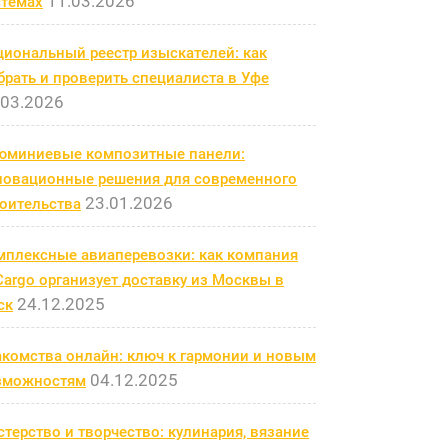
11.03.2026
стемах
циональный реестр изыскателей: как
рать и проверить специалиста в Уфе
.03.2026
юминиевые композитные панели:
новационные решения для современного
23.01.2026
роительства
мплексные авиаперевозки: как компания
argo организует доставку из Москвы в
24.12.2025
ск
акомства онлайн: ключ к гармонии и новым
04.12.2025
зможностям
терство и творчество: кулинария, вязание