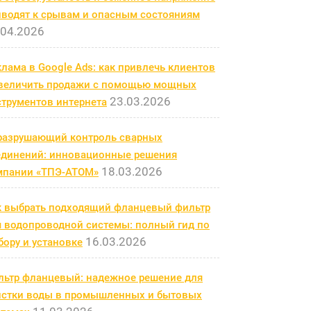
иводят к срывам и опасным состояниям
.04.2026
лама в Google Ads: как привлечь клиентов
увеличить продажи с помощью мощных
23.03.2026
струментов интернета
разрушающий контроль сварных
единений: инновационные решения
18.03.2026
мпании «ТПЭ-АТОМ»
к выбрать подходящий фланцевый фильтр
я водопроводной системы: полный гид по
16.03.2026
ору и установке
льтр фланцевый: надежное решение для
истки воды в промышленных и бытовых