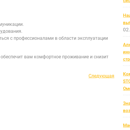
си
На
выб
муникации.
02
рудования.
ься с профессионалами в области эксплуатации
Ал
ин
 обеспечит вам комфортное проживание и снизит
ст
Ко
Следующая
Следующая
STC
запись
Ом
Зн
во
Мас