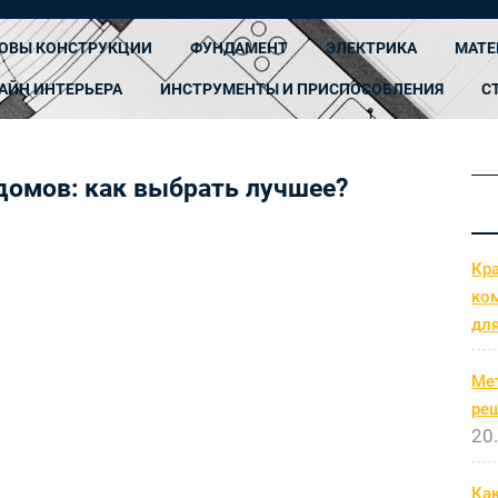
ОВЫ КОНСТРУКЦИИ
ФУНДАМЕНТ
ЭЛЕКТРИКА
МАТЕ
АЙН ИНТЕРЬЕРА
ИНСТРУМЕНТЫ И ПРИСПОСОБЛЕНИЯ
С
домов: как выбрать лучшее?
Кр
ко
дл
Ме
ре
20
Как