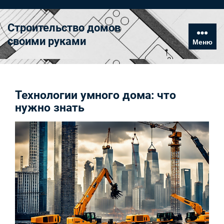
Перейти
к
Строительство домов
содержимому
своими руками
Меню
Технологии умного дома: что
нужно знать