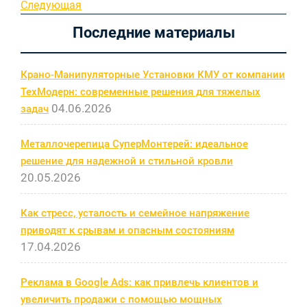
запись
Следующая
Следующая
по
запись
Последние материалы
записям
Крано-Манипуляторные Установки КМУ от компании
ТехМодерн: современные решения для тяжелых
04.06.2026
задач
Металлочерепица СуперМонтерей: идеальное
решение для надежной и стильной кровли
20.05.2026
Как стресс, усталость и семейное напряжение
приводят к срывам и опасным состояниям
17.04.2026
Реклама в Google Ads: как привлечь клиентов и
увеличить продажи с помощью мощных