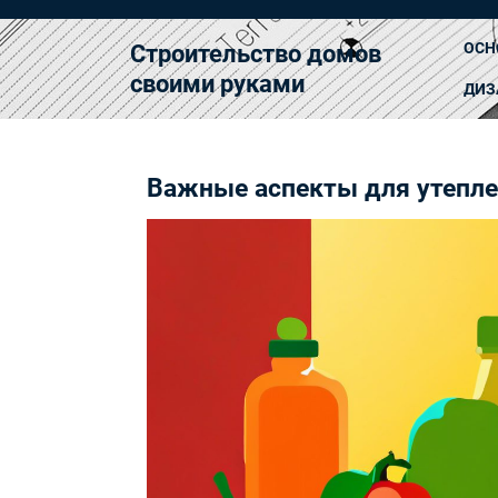
Перейти
к
ОСН
Строительство домов
содержимому
своими руками
ДИЗ
Важные аспекты для утепл