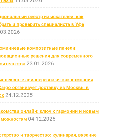
11.03.2026
стемах
циональный реестр изыскателей: как
рать и проверить специалиста в Уфе
.03.2026
юминиевые композитные панели:
новационные решения для современного
23.01.2026
роительства
мплексные авиаперевозки: как компания
argo организует доставку из Москвы в
24.12.2025
ск
акомства онлайн: ключ к гармонии и новым
04.12.2025
зможностям
терство и творчество: кулинария, вязание