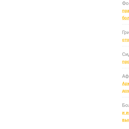
Фо
пра
бо
Гр
ото
Си
пр
Аф
Арх
до
Бо
и и
вы