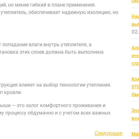
си
й, но менее гибкий в плане применения.
утеплитель, обеспечивает надежную изоляцию, но
На
выб
02
попадание влаги внутрь утеплителя, а
Ал
становка этих слоев должна быть выполнена
ин
ст
Ко
рукция влияет на выбор технологии утепления.
STC
п кровли.
Ом
рыши — это залог комфортного проживания и
Зн
му процессу обдуманно и с учетом всех важных
во
Следующая
Следующая
Мас