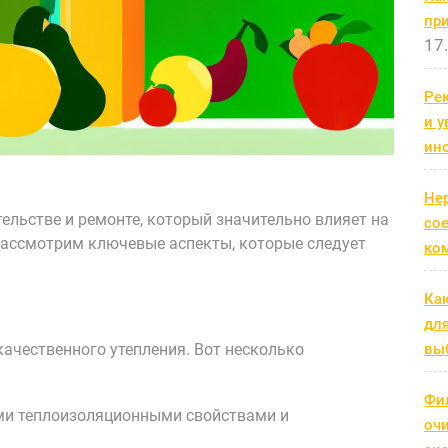
пр
17
Рек
и 
ин
Не
ельстве и ремонте, который значительно влияет на
со
ассмотрим ключевые аспекты, которые следует
ко
Ка
дл
ачественного утепления. Вот несколько
выб
Фи
ми теплоизоляционными свойствами и
оч