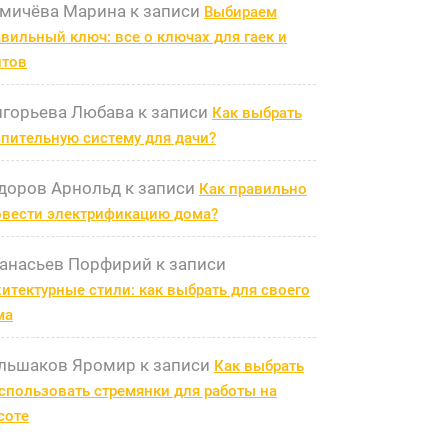
мичёва Марина
к записи
Выбираем
вильный ключ: все о ключах для гаек и
лтов
игорьева Любава
к записи
Как выбрать
пительную систему для дачи?
доров Арнольд
к записи
Как правильно
овести электрификацию дома?
анасьев Порфирий
к записи
итектурные стили: как выбрать для своего
ма
льшаков Яромир
к записи
Как выбрать
спользовать стремянки для работы на
соте