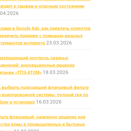
иводят к срывам и опасным состояниям
.04.2026
лама в Google Ads: как привлечь клиентов
увеличить продажи с помощью мощных
23.03.2026
струментов интернета
разрушающий контроль сварных
единений: инновационные решения
18.03.2026
мпании «ТПЭ-АТОМ»
к выбрать подходящий фланцевый фильтр
я водопроводной системы: полный гид по
16.03.2026
ору и установке
льтр фланцевый: надежное решение для
истки воды в промышленных и бытовых