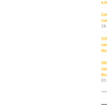
запись
и к
Со
очи
28
От
на
Мо
Обз
про
Во
03