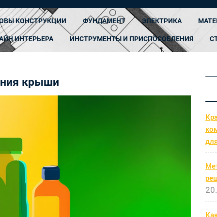
ОВЫ КОНСТРУКЦИИ
ФУНДАМЕНТ
ЭЛЕКТРИКА
МАТЕ
АЙН ИНТЕРЬЕРА
ИНСТРУМЕНТЫ И ПРИСПОСОБЛЕНИЯ
С
ения крыши
Кр
ко
дл
Ме
ре
20
Как