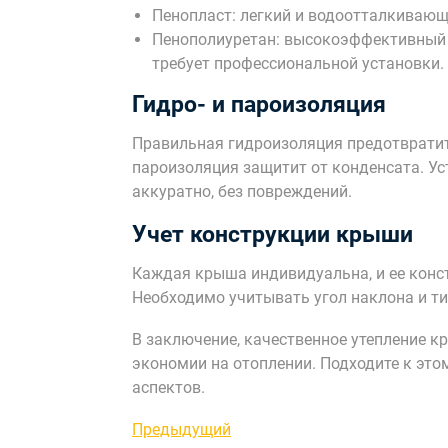
Пенопласт: легкий и водоотталкивающи
Пенополиуретан: высокоэффективный 
требует профессиональной установки.
Гидро- и пароизоляция
Правильная гидроизоляция предотвратит 
пароизоляция защитит от конденсата. У
аккуратно, без повреждений.
Учет конструкции крыши
Каждая крыша индивидуальна, и ее конст
Необходимо учитывать угол наклона и ти
В заключение, качественное утепление к
экономии на отоплении. Подходите к это
аспектов.
Навигация
Предыдущая
Предыдущий