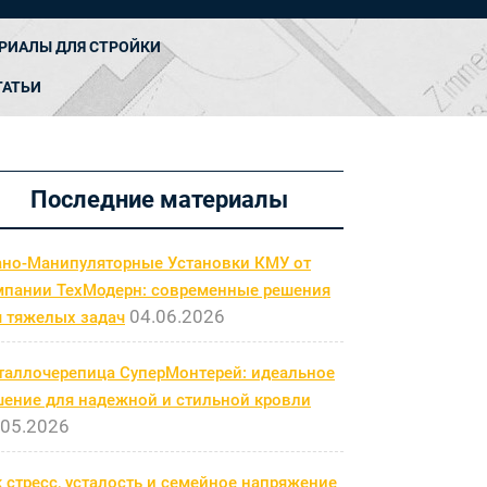
РИАЛЫ ДЛЯ СТРОЙКИ
ТАТЬИ
Последние материалы
ано-Манипуляторные Установки КМУ от
мпании ТехМодерн: современные решения
04.06.2026
я тяжелых задач
таллочерепица СуперМонтерей: идеальное
шение для надежной и стильной кровли
.05.2026
 стресс, усталость и семейное напряжение