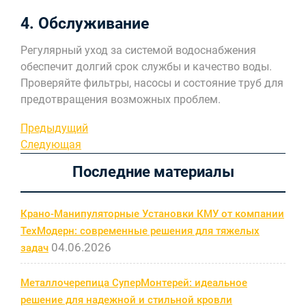
4. Обслуживание
Регулярный уход за системой водоснабжения
обеспечит долгий срок службы и качество воды.
Проверяйте фильтры, насосы и состояние труб для
предотвращения возможных проблем.
Навигация
Предыдущая
Предыдущий
запись
Следующая
Следующая
по
запись
Последние материалы
записям
Крано-Манипуляторные Установки КМУ от компании
ТехМодерн: современные решения для тяжелых
04.06.2026
задач
Металлочерепица СуперМонтерей: идеальное
решение для надежной и стильной кровли