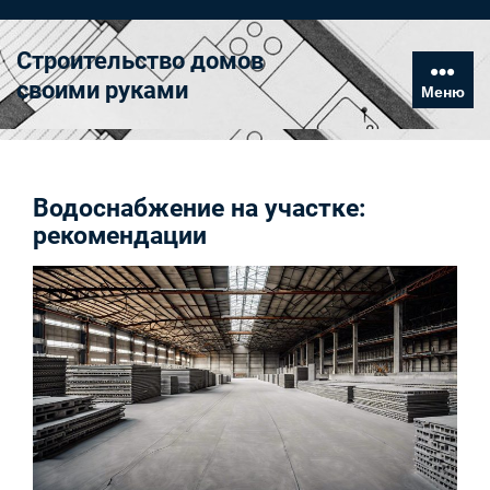
Перейти
к
Строительство домов
содержимому
своими руками
Меню
Водоснабжение на участке:
рекомендации