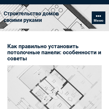
Перейти
к
Строительство домов
содержимому
своими руками
Меню
Как правильно установить
потолочные панели: особенности и
советы