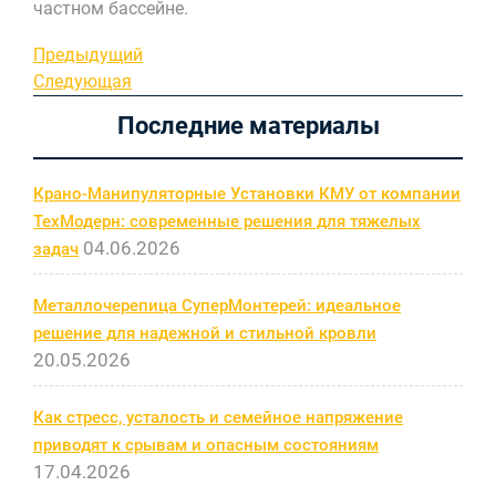
частном бассейне.
Навигация
Предыдущая
Предыдущий
запись
Следующая
Следующая
по
запись
Последние материалы
записям
Крано-Манипуляторные Установки КМУ от компании
ТехМодерн: современные решения для тяжелых
04.06.2026
задач
Металлочерепица СуперМонтерей: идеальное
решение для надежной и стильной кровли
20.05.2026
Как стресс, усталость и семейное напряжение
приводят к срывам и опасным состояниям
17.04.2026