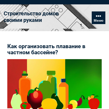
Перейти
к
Строительство домов
содержимому
своими руками
Меню
Как организовать плавание в
частном бассейне?