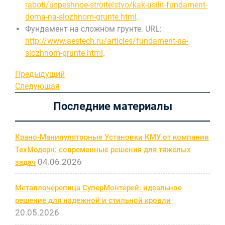
raboti/uspeshnoe-stroitelstvo/kak-usilit-fundament-
doma-na-slozhnom-grunte.html
.
Фундамент на сложном грунте. URL:
http://www.aestech.ru/articles/fundament-na-
slozhnom-grunte.html
.
Навигация
Предыдущая
Предыдущий
запись
Следующая
Следующая
по
запись
Последние материалы
записям
Крано-Манипуляторные Установки КМУ от компании
ТехМодерн: современные решения для тяжелых
04.06.2026
задач
Металлочерепица СуперМонтерей: идеальное
решение для надежной и стильной кровли
20.05.2026