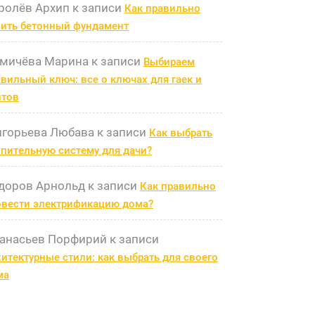
ролёв Архип
к записи
Как правильно
лить бетонный фундамент
мичёва Марина
к записи
Выбираем
вильный ключ: все о ключах для гаек и
лтов
игорьева Любава
к записи
Как выбрать
пительную систему для дачи?
доров Арнольд
к записи
Как правильно
овести электрификацию дома?
анасьев Порфирий
к записи
итектурные стили: как выбрать для своего
ма