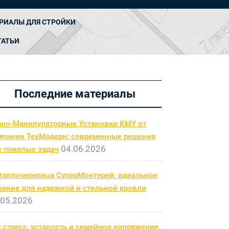
РИАЛЫ ДЛЯ СТРОЙКИ
ТАТЬИ
Последние материалы
ано-Манипуляторные Установки КМУ от
мпании ТехМодерн: современные решения
04.06.2026
я тяжелых задач
таллочерепица СуперМонтерей: идеальное
шение для надежной и стильной кровли
.05.2026
 стресс, усталость и семейное напряжение