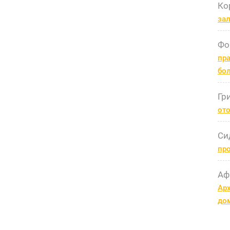
Ко
за
Фо
пра
бо
Гр
ото
Си
пр
Аф
Арх
до