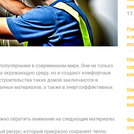
пр
17
Рек
и 
ин
Не
 популярными в современном мире. Они не только
со
на окружающую среду, но и создают комфортные
ко
строительства таких домов заключаются в
анных материалов, а также в энергоэффективных
Ка
дл
выб
ажно обратить внимание на следующие материалы:
Фи
оч
 ресурс, который прекрасно сохраняет тепло;