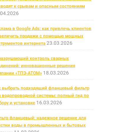
иводят к срывам и опасным состояниям
.04.2026
лама в Google Ads: как привлечь клиентов
увеличить продажи с помощью мощных
23.03.2026
струментов интернета
разрушающий контроль сварных
единений: инновационные решения
18.03.2026
мпании «ТПЭ-АТОМ»
к выбрать подходящий фланцевый фильтр
я водопроводной системы: полный гид по
16.03.2026
ору и установке
льтр фланцевый: надежное решение для
истки воды в промышленных и бытовых