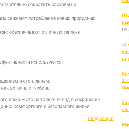
си
значительно сократить расходы на
На
ов:
снижают потребление новых природных
выб
02
кон:
обеспечивают отличную тепло- и
Ал
ин
ст
ффективности используются:
Ко
STC
ещением и отоплением;
 как ветряные турбины.
Ом
ого дома — это не только вклад в сохранение
Зн
данию комфортного и безопасного жилья.
во
Следующая
Следующая
Мас
запись