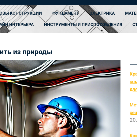
ОВЫ КОНСТРУКЦИИ
ФУНДАМЕНТ
ЭЛЕКТРИКА
МАТЕ
АЙН ИНТЕРЬЕРА
ИНСТРУМЕНТЫ И ПРИСПОСОБЛЕНИЯ
С
оить из природы
Кр
ко
дл
Ме
ре
20
Как