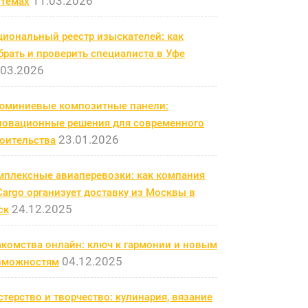
11.03.2026
стемах
циональный реестр изыскателей: как
рать и проверить специалиста в Уфе
.03.2026
юминиевые композитные панели:
новационные решения для современного
23.01.2026
роительства
мплексные авиаперевозки: как компания
argo организует доставку из Москвы в
24.12.2025
ск
акомства онлайн: ключ к гармонии и новым
04.12.2025
зможностям
терство и творчество: кулинария, вязание