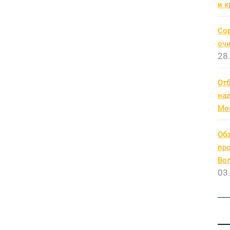
и к
Со
очи
28
От
на
Мо
Обз
про
Во
03