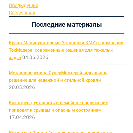
Навигация
Предыдущая
Предыдущий
запись
Следующая
Следующая
по
запись
Последние материалы
записям
Крано-Манипуляторные Установки КМУ от компании
ТехМодерн: современные решения для тяжелых
04.06.2026
задач
Металлочерепица СуперМонтерей: идеальное
решение для надежной и стильной кровли
20.05.2026
Как стресс, усталость и семейное напряжение
приводят к срывам и опасным состояниям
17.04.2026
Реклама в Google Ads: как привлечь клиентов и