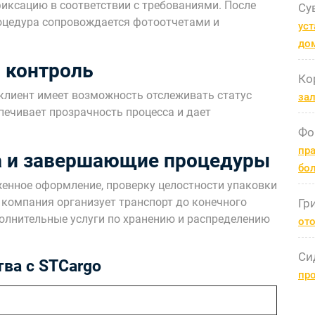
иксацию в соответствии с требованиями. После
Су
процедура сопровождается фотоотчетами и
уст
до
и контроль
Ко
 клиент имеет возможность отслеживать статус
за
спечивает прозрачность процесса и дает
Фо
пра
за и завершающие процедуры
бо
женное оформление, проверку целостности упаковки
и компания организует транспорт до конечного
Гр
полнительные услуги по хранению и распределению
ото
Си
ва с STCargo
пр