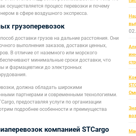
си
как осуществляется процесс перевозки и почему
нером в сфере воздушного экспресса.
На
выб
ных грузоперевозок
02
пособ доставки грузов на дальние расстояния. Они
очного выполнения заказов, доставки ценных,
Ал
ов. В отличие от наземного или морского
ин
обеспечивают минимальные сроки доставки, что
ст
ны и фармацевтики до электронных
орудования.
Ко
STC
ревозки, должна обладать широкими
Ом
нными партнерами и современными технологиями.
TCargo, предоставляя услуги по организации
Зн
отрим подробнее особенности и преимущества
во
виаперевозок компанией STCargo
Мас