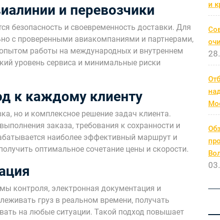
и к
иалинии и перевозчики
ся безопасность и своевременность доставки. Для
Со
ьно с проверенными авиакомпаниями и партнерами,
очи
опытом работы на международных и внутреннем
28
окий уровень сервиса и минимальные риски
От
на
д к каждому клиенту
Мо
ка, но и комплексное решение задач клиента.
 выполнения заказа, требования к сохранности и
Обз
зрабатывается наиболее эффективный маршрут и
про
получить оптимальное сочетание цены и скорости.
Во
03
тация
мы контроля, электронная документация и
леживать груз в реальном времени, получать
овать на любые ситуации. Такой подход повышает