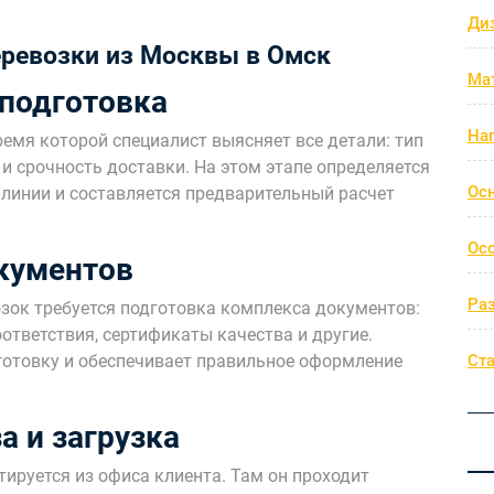
Ди
еревозки из Москвы в Омск
Ма
 подготовка
На
ремя которой специалист выясняет все детали: тип
ю и срочность доставки. На этом этапе определяется
Ос
инии и составляется предварительный расчет
Ос
окументов
Ра
зок требуется подготовка комплекса документов:
тветствия, сертификаты качества и другие.
Ст
готовку и обеспечивает правильное оформление
.
а и загрузка
тируется из офиса клиента. Там он проходит