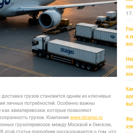
пр
17
Рек
и 
ин
Не
со
ко
Ка
 доставка грузов становится одним из ключевых
дл
ния личных потребностей. Особенно важны
выб
е как авиаперевозки, которые позволяют
 сохранность грузов. Компания
www.stcargo.ru
Фи
ионных грузоперевозок между Москвой и Омском,
оч
В этой статье подробнее рассказывается о том, что