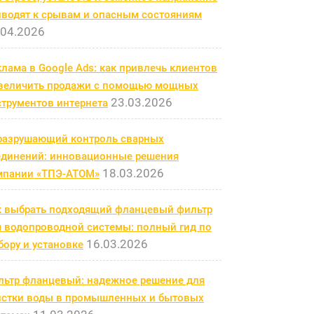
иводят к срывам и опасным состояниям
.04.2026
лама в Google Ads: как привлечь клиентов
увеличить продажи с помощью мощных
23.03.2026
струментов интернета
разрушающий контроль сварных
единений: инновационные решения
18.03.2026
мпании «ТПЭ-АТОМ»
к выбрать подходящий фланцевый фильтр
я водопроводной системы: полный гид по
16.03.2026
ору и установке
льтр фланцевый: надежное решение для
истки воды в промышленных и бытовых