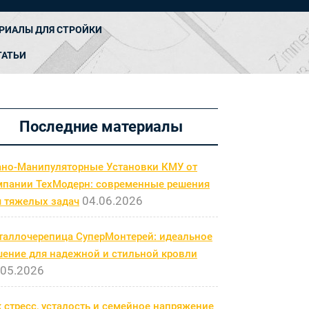
РИАЛЫ ДЛЯ СТРОЙКИ
ТАТЬИ
Последние материалы
ано-Манипуляторные Установки КМУ от
мпании ТехМодерн: современные решения
04.06.2026
я тяжелых задач
таллочерепица СуперМонтерей: идеальное
шение для надежной и стильной кровли
.05.2026
 стресс, усталость и семейное напряжение