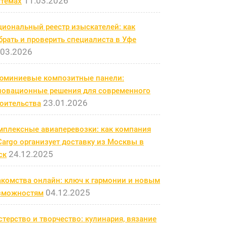
11.03.2026
стемах
циональный реестр изыскателей: как
рать и проверить специалиста в Уфе
.03.2026
юминиевые композитные панели:
новационные решения для современного
23.01.2026
роительства
мплексные авиаперевозки: как компания
argo организует доставку из Москвы в
24.12.2025
ск
акомства онлайн: ключ к гармонии и новым
04.12.2025
зможностям
терство и творчество: кулинария, вязание