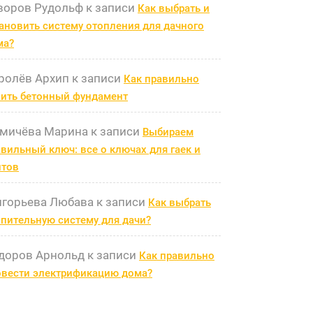
воров Рудольф
к записи
Как выбрать и
ановить систему отопления для дачного
ма?
ролёв Архип
к записи
Как правильно
лить бетонный фундамент
мичёва Марина
к записи
Выбираем
вильный ключ: все о ключах для гаек и
лтов
игорьева Любава
к записи
Как выбрать
пительную систему для дачи?
доров Арнольд
к записи
Как правильно
овести электрификацию дома?