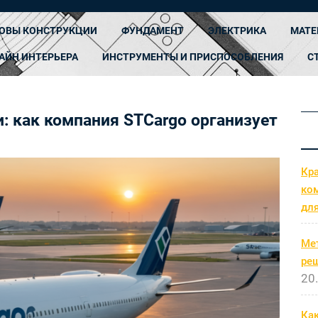
ОВЫ КОНСТРУКЦИИ
ФУНДАМЕНТ
ЭЛЕКТРИКА
МАТЕ
АЙН ИНТЕРЬЕРА
ИНСТРУМЕНТЫ И ПРИСПОСОБЛЕНИЯ
С
: как компания STCargo организует
Кр
ко
дл
Ме
ре
20
Как