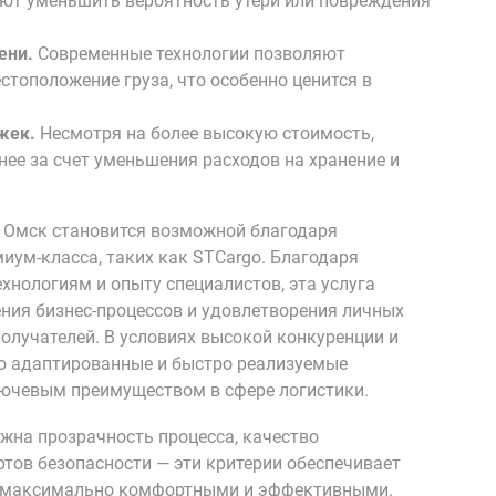
ют уменьшить вероятность утери или повреждения
ени.
Современные технологии позволяют
стоположение груза, что особенно ценится в
жек.
Несмотря на более высокую стоимость,
ее за счет уменьшения расходов на хранение и
 Омск становится возможной благодаря
ум-класса, таких как STCargo. Благодаря
нологиям и опыту специалистов, эта услуга
ния бизнес-процессов и удовлетворения личных
получателей. В условиях высокой конкуренции и
но адаптированные и быстро реализуемые
ючевым преимуществом в сфере логистики.
ажна прозрачность процесса, качество
тов безопасности — эти критерии обеспечивает
и максимально комфортными и эффективными.