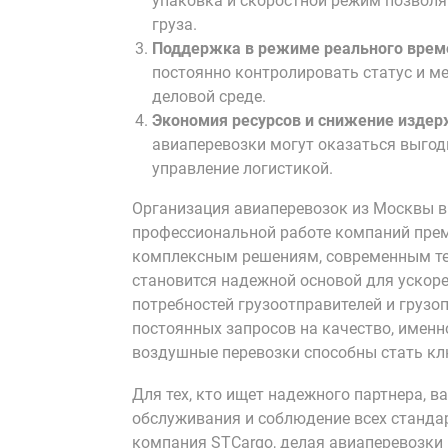
упаковка и скоростной режим позволя
груза.
Поддержка в режиме реального врем
постоянно контролировать статус и ме
деловой среде.
Экономия ресурсов и снижение издер
авиаперевозки могут оказаться выгодн
управление логистикой.
Организация авиаперевозок из Москвы в
профессиональной работе компаний преми
комплексным решениям, современным тех
становится надежной основой для ускоре
потребностей грузоотправителей и грузо
постоянных запросов на качество, имен
воздушные перевозки способны стать кл
Для тех, кто ищет надежного партнера, в
обслуживания и соблюдение всех стандар
компания STCargo, делая авиаперевозк