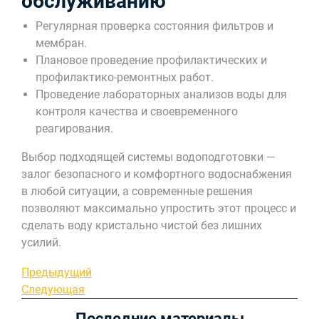
обслуживанию
Регулярная проверка состояния фильтров и
мембран.
Плановое проведение профилактических и
профилактико-ремонтных работ.
Проведение лабораторных анализов воды для
контроля качества и своевременного
реагирования.
Выбор подходящей системы водоподготовки —
залог безопасного и комфортного водоснабжения
в любой ситуации, а современные решения
позволяют максимально упростить этот процесс и
сделать воду кристально чистой без лишних
усилий.
Навигация
Предыдущая
Предыдущий
запись
Следующая
Следующая
по
запись
Последние материалы