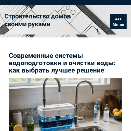
Перейти
к
Строительство домов
содержимому
своими руками
Меню
Современные системы
водоподготовки и очистки воды:
как выбрать лучшее решение