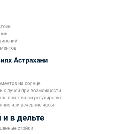
стоек
ний
динений
ементов
виях Астрахани
ементов на солнце
ных лучей при возможности
ла при точной регулировке
нние или вечерние часы
 и в дельте
шенные стойки