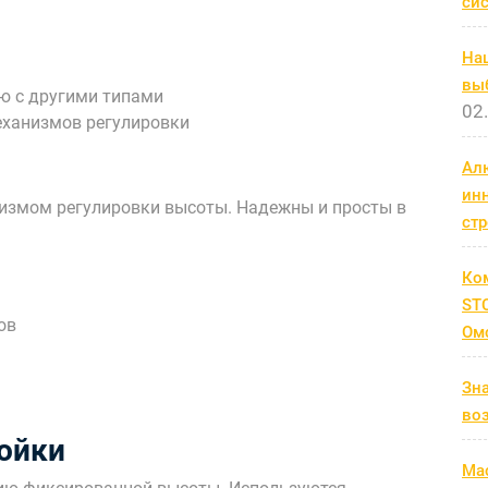
си
На
выб
ю с другими типами
02
еханизмов регулировки
Ал
ин
измом регулировки высоты. Надежны и просты в
ст
Ко
STC
ов
Ом
я
Зн
во
ойки
Мас