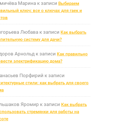
мичёва Марина
к записи
Выбираем
вильный ключ: все о ключах для гаек и
лтов
игорьева Любава
к записи
Как выбрать
пительную систему для дачи?
доров Арнольд
к записи
Как правильно
овести электрификацию дома?
анасьев Порфирий
к записи
итектурные стили: как выбрать для своего
ма
льшаков Яромир
к записи
Как выбрать
спользовать стремянки для работы на
соте