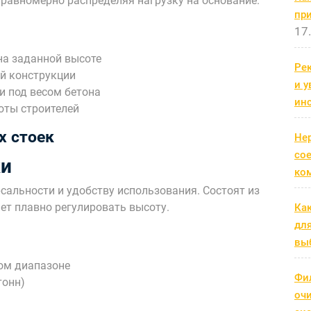
равномерно распределяя нагрузку на основание.
пр
17
на заданной высоте
Рек
й конструкции
и 
 под весом бетона
ин
оты строителей
х стоек
Не
со
ки
ко
альности и удобству использования. Состоят из
яет плавно регулировать высоту.
Ка
дл
выб
ом диапазоне
Фи
тонн)
оч