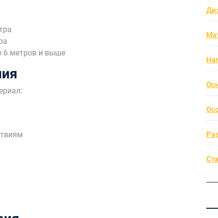
Ди
етра
Ма
ра
 6 метров и выше
На
ния
Ос
ериал:
Ос
ствиям
Ра
Ст