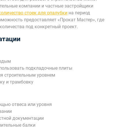
ительные компании и частные застройщики
оличество стоек для опалубки
на период
зможность предоставляет «Прокат Мастер», где
количества под конкретный проект.
атации
ердым
спользовать подкладочные плиты
ия строительным уровнем
ку и трамбовку
ощью отвеса или уровня
вании
ктной документации
лительные балки