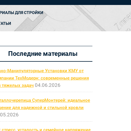
РИАЛЫ ДЛЯ СТРОЙКИ
ТАТЬИ
Последние материалы
ано-Манипуляторные Установки КМУ от
мпании ТехМодерн: современные решения
04.06.2026
я тяжелых задач
таллочерепица СуперМонтерей: идеальное
шение для надежной и стильной кровли
.05.2026
 стресс, усталость и семейное напряжение