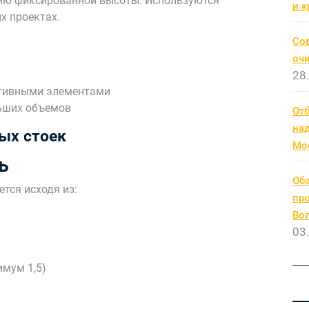
ию фиксированной высоты. Используются
и к
х проектах.
Со
очи
28
тивными элементами
ьших объемов
От
на
ых стоек
Мо
ь
Обз
тся исходя из:
про
Во
03
мум 1,5)