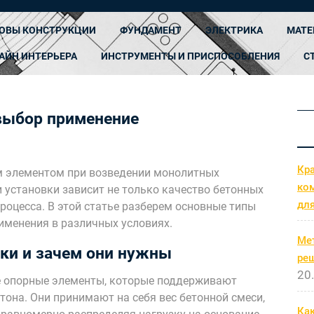
ОВЫ КОНСТРУКЦИИ
ФУНДАМЕНТ
ЭЛЕКТРИКА
МАТЕ
АЙН ИНТЕРЬЕРА
ИНСТРУМЕНТЫ И ПРИСПОСОБЛЕНИЯ
С
выбор применение
Кр
 элементом при возведении монолитных
ко
и установки зависит не только качество бетонных
дл
процесса. В этой статье разберем основные типы
рименения в различных условиях.
Ме
йки и зачем они нужны
ре
20
е опорные элементы, которые поддерживают
тона. Они принимают на себя вес бетонной смеси,
Как