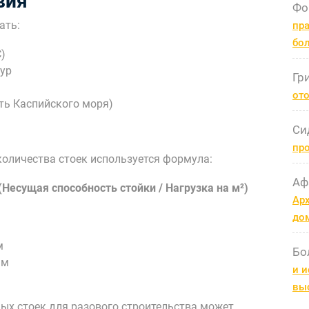
вия
Фо
ать:
пра
бо
)
ур
Гр
ото
ть Каспийского моря)
Си
пр
количества стоек используется формула:
Аф
(Несущая способность стойки / Нагрузка на м²)
Арх
до
м
Бо
 м
и и
вы
ых стоек для разового строительства может