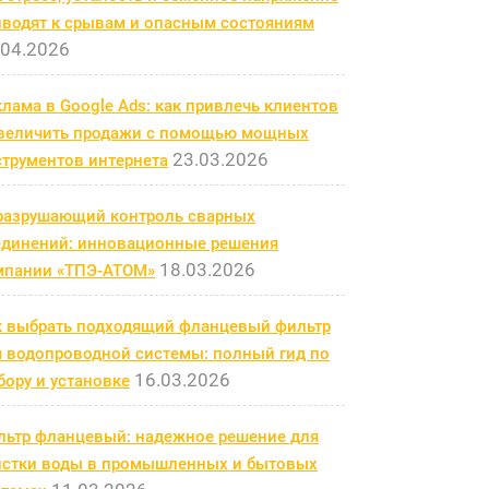
иводят к срывам и опасным состояниям
.04.2026
лама в Google Ads: как привлечь клиентов
увеличить продажи с помощью мощных
23.03.2026
струментов интернета
разрушающий контроль сварных
единений: инновационные решения
18.03.2026
мпании «ТПЭ-АТОМ»
к выбрать подходящий фланцевый фильтр
я водопроводной системы: полный гид по
16.03.2026
ору и установке
льтр фланцевый: надежное решение для
истки воды в промышленных и бытовых