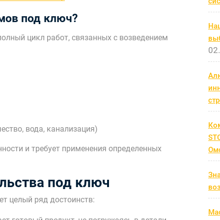
си
мов под ключ?
На
полный цикл работ, связанных с возведением
выб
02
Ал
ин
ст
Ко
ство, вода, канализация)
STC
нности и требует применения определенных
Ом
Зн
льства под ключ
во
ет целый ряд достоинств:
Мас