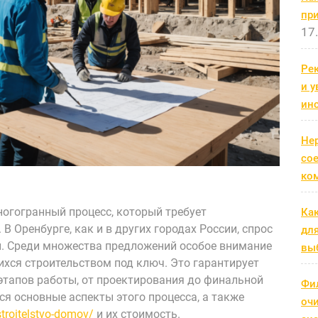
пр
17
Рек
и 
ин
Не
со
ко
огогранный процесс, который требует
Ка
В Оренбурге, как и в других городах России, спрос
дл
и. Среди множества предложений особое внимание
выб
хся строительством под ключ. Это гарантирует
этапов работы, от проектирования до финальной
Фи
ся основные аспекты этого процесса, а также
оч
stroitelstvo-domov/
и их стоимость.