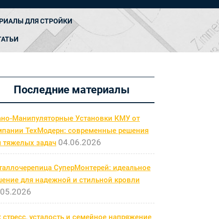
РИАЛЫ ДЛЯ СТРОЙКИ
ТАТЬИ
Последние материалы
ано-Манипуляторные Установки КМУ от
мпании ТехМодерн: современные решения
04.06.2026
я тяжелых задач
таллочерепица СуперМонтерей: идеальное
шение для надежной и стильной кровли
.05.2026
 стресс, усталость и семейное напряжение