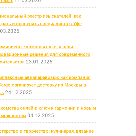
11.03.2026
стемах
циональный реестр изыскателей: как
рать и проверить специалиста в Уфе
.03.2026
юминиевые композитные панели:
новационные решения для современного
23.01.2026
роительства
мплексные авиаперевозки: как компания
argo организует доставку из Москвы в
24.12.2025
ск
акомства онлайн: ключ к гармонии и новым
04.12.2025
зможностям
терство и творчество: кулинария, вязание