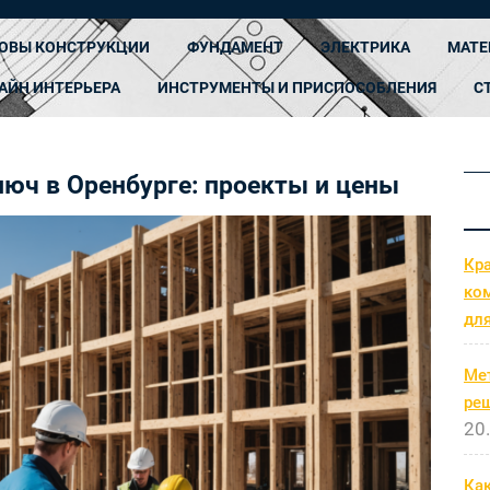
ОВЫ КОНСТРУКЦИИ
ФУНДАМЕНТ
ЭЛЕКТРИКА
МАТЕ
АЙН ИНТЕРЬЕРА
ИНСТРУМЕНТЫ И ПРИСПОСОБЛЕНИЯ
С
люч в Оренбурге: проекты и цены
Кр
ко
дл
Ме
ре
20
Как