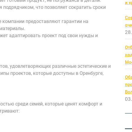
ает готовый продукт, не погружаясь в детали.
и к
ся подрядчиком, что позволяет сократить сроки
Со
е компании предоставляют гарантии на
очи
материалы.
28
ожет адаптировать проект под свои нужды и
От
на
Мо
тов, удовлетворяющих различные эстетические и
ипы проектов, которые доступны в Оренбурге,
Обз
про
Во
03
стью среди семей, которые ценят комфорт и
атривают: