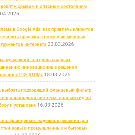
иводят к срывам и опасным состояниям
.04.2026
лама в Google Ads: как привлечь клиентов
увеличить продажи с помощью мощных
23.03.2026
струментов интернета
разрушающий контроль сварных
единений: инновационные решения
18.03.2026
мпании «ТПЭ-АТОМ»
к выбрать подходящий фланцевый фильтр
я водопроводной системы: полный гид по
16.03.2026
ору и установке
льтр фланцевый: надежное решение для
истки воды в промышленных и бытовых