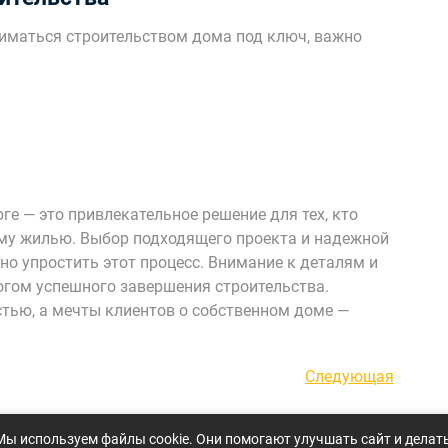
ниматься строительством дома под ключ, важно
ге — это привлекательное решение для тех, кто
му жилью. Выбор подходящего проекта и надежной
о упростить этот процесс. Внимание к деталям и
гом успешного завершения строительства.
тью, а мечты клиентов о собственном доме —
Следующая
Следующая
запись
Мы используем файлы cookie. Они помогают улучшать сайт и делат