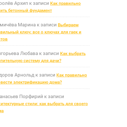
ролёв Архип
к записи
Как правильно
лить бетонный фундамент
мичёва Марина
к записи
Выбираем
вильный ключ: все о ключах для гаек и
лтов
игорьева Любава
к записи
Как выбрать
пительную систему для дачи?
доров Арнольд
к записи
Как правильно
овести электрификацию дома?
анасьев Порфирий
к записи
итектурные стили: как выбрать для своего
ма