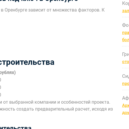
Ко
в Оренбурге зависит от множества факторов. К
за
Фо
пра
бо
Гр
строительства
ото
рублях)
Си
0
пр
0
0
Аф
и от выбранной компании и особенностей проекта.
Арх
ность создать предварительный расчет, исходя из
до
ительства