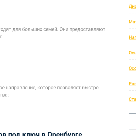
Ди
Ма
одят для больших семей. Они предоставляют
:
На
Ос
Ос
Ра
ое направление, которое позволяет быстро
тва:
Ст
ов под ключ в Оренбурге