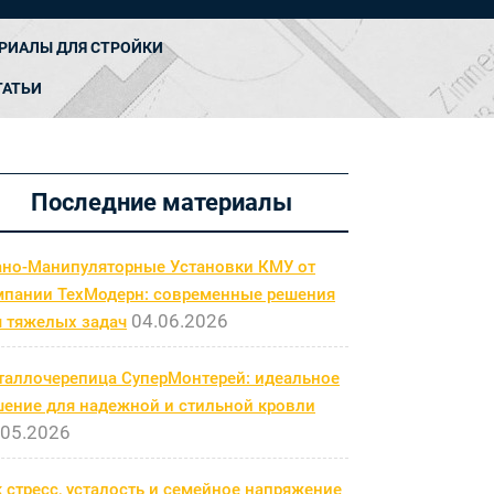
РИАЛЫ ДЛЯ СТРОЙКИ
ТАТЬИ
Последние материалы
ано-Манипуляторные Установки КМУ от
мпании ТехМодерн: современные решения
04.06.2026
я тяжелых задач
таллочерепица СуперМонтерей: идеальное
шение для надежной и стильной кровли
.05.2026
 стресс, усталость и семейное напряжение