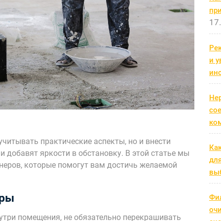
пр
17
Рек
и 
ин
Не
со
ко
учитывать практические аспекты, но и внести
Ка
и добавят яркости в обстановку. В этой статье мы
дл
неров, которые помогут вам достичь желаемой
выб
ары
Фи
оч
утри помещения, не обязательно перекрашивать