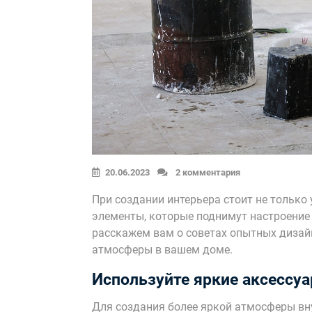
20.06.2023
2 комментария
При создании интерьера стоит не только 
элементы, которые поднимут настроение 
расскажем вам о советах опытных дизай
атмосферы в вашем доме.
Используйте яркие аксессу
Для создания более яркой атмосферы вн