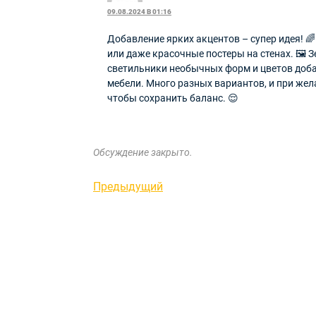
09.08.2024 В 01:16
Добавление ярких акцентов – супер идея! 
или даже красочные постеры на стенах. 🖼️ 
светильники необычных форм и цветов доба
мебели. Много разных вариантов, и при жел
чтобы сохранить баланс. 😌
Обсуждение закрыто.
Навигация
Предыдущая
Предыдущий
запись
по
записям