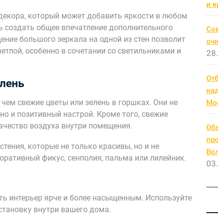
и к
декора, который может добавить яркости в любом
ь создать общее впечатление дополнительного
Со
ние большого зеркала на одной из стен позволит
очи
ветлой, особенно в сочетании со светильниками и
28
От
елень
на
 чем свежие цветы или зелень в горшках. Они не
Мо
но и позитивный настрой. Кроме того, свежие
ачество воздуха внутри помещения.
Обз
про
тения, которые не только красивы, но и не
Во
оративный фикус, сенполия, пальма или лилейник.
03
ть интерьер ярче и более насыщенным. Используйте
становку внутри вашего дома.