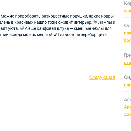
Ко
за
🌈 Можно попробовать разноцветные подушки, яркие ковры
Зелень в красивых кашпо тоже оживит интерьер. 💚 Лампы и
Фо
вят уюта. 💡 А ещё кайфовая штука — сменные чехлы для
пра
ании всегда можно менять! 💺 Главное, не переборщить,
бо
Гр
ото
Си
Следующая
Следующая
запись
пр
Аф
Арх
до