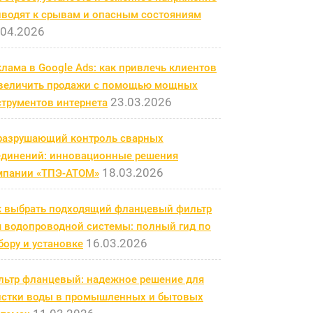
иводят к срывам и опасным состояниям
.04.2026
лама в Google Ads: как привлечь клиентов
увеличить продажи с помощью мощных
23.03.2026
струментов интернета
разрушающий контроль сварных
единений: инновационные решения
18.03.2026
мпании «ТПЭ-АТОМ»
к выбрать подходящий фланцевый фильтр
я водопроводной системы: полный гид по
16.03.2026
ору и установке
льтр фланцевый: надежное решение для
истки воды в промышленных и бытовых