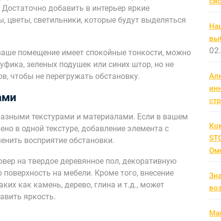
си
 Достаточно добавить в интерьер яркие
ы, цветы, светильники, которые будут выделяться
На
выб
02
ваше помещение имеет спокойные тонкости, можно
уфика, зеленых подушек или синих штор, но не
ов, чтобы не перегружать обстановку.
Ал
ин
ами
ст
 разными текстурами и материалами. Если в вашем
Ко
но в одной текстуре, добавление элемента с
STC
енить восприятие обстановки.
Ом
овер на твердое деревянное пол, декоративную
 поверхность на мебели. Кроме того, внесение
Зн
ких как камень, дерево, глина и т.д., может
во
авить яркость.
Мас