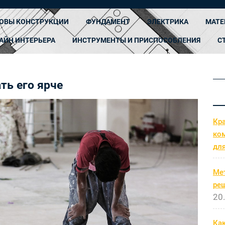
ОВЫ КОНСТРУКЦИИ
ФУНДАМЕНТ
ЭЛЕКТРИКА
МАТЕ
АЙН ИНТЕРЬЕРА
ИНСТРУМЕНТЫ И ПРИСПОСОБЛЕНИЯ
С
ть его ярче
Кр
ко
дл
Ме
ре
20
Как