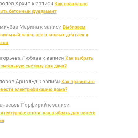
ролёв Архип
к записи
Как правильно
лить бетонный фундамент
мичёва Марина
к записи
Выбираем
вильный ключ: все о ключах для гаек и
лтов
игорьева Любава
к записи
Как выбрать
пительную систему для дачи?
доров Арнольд
к записи
Как правильно
овести электрификацию дома?
анасьев Порфирий
к записи
итектурные стили: как выбрать для своего
ма