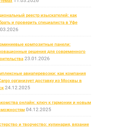
11.03.2026
стемах
циональный реестр изыскателей: как
рать и проверить специалиста в Уфе
.03.2026
юминиевые композитные панели:
новационные решения для современного
23.01.2026
роительства
мплексные авиаперевозки: как компания
argo организует доставку из Москвы в
24.12.2025
ск
акомства онлайн: ключ к гармонии и новым
04.12.2025
зможностям
терство и творчество: кулинария, вязание