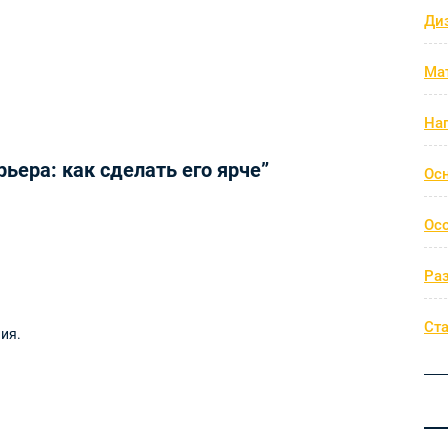
Ди
Ма
На
ьера: как сделать его ярче”
Ос
Ос
Ра
Ст
ия.