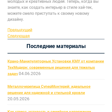
молодых и креативных людей. Теперь, когда вы
знаете, как создать интерьер в стиле хай-тек,
можете смело приступать к своему новому
дизайну.
Навигация
Предыдущая
Предыдущий
запись
Следующая
Следующая
по
запись
Последние материалы
записям
Крано-Манипуляторные Установки КМУ от компании
ТехМодерн: современные решения для тяжелых
04.06.2026
задач
Металлочерепица СуперМонтерей: идеальное
решение для надежной и стильной кровли
20.05.2026
Как стресс, усталость и семейное напряжение