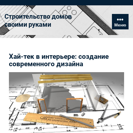
Перейти
к
Строительство домов
содержимому
своими руками
Меню
Хай-тек в интерьере: создание
современного дизайна