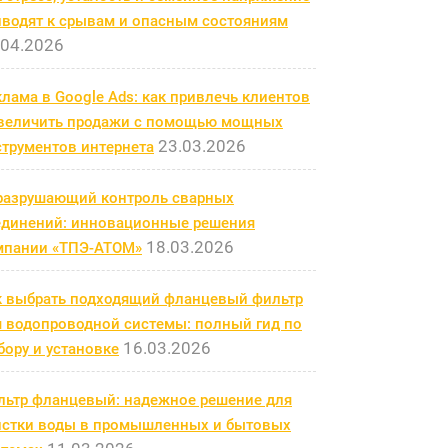
иводят к срывам и опасным состояниям
.04.2026
лама в Google Ads: как привлечь клиентов
увеличить продажи с помощью мощных
23.03.2026
струментов интернета
разрушающий контроль сварных
единений: инновационные решения
18.03.2026
мпании «ТПЭ-АТОМ»
к выбрать подходящий фланцевый фильтр
я водопроводной системы: полный гид по
16.03.2026
ору и установке
льтр фланцевый: надежное решение для
истки воды в промышленных и бытовых