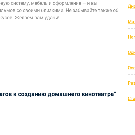
овую систему, мебель и оформление — и вы
Ди
ильмов со своими близкими. Не забывайте также об
кусов. Желаем вам удачи!
Ма
На
Ос
Ос
Ра
агов к созданию домашнего кинотеатра”
Ст