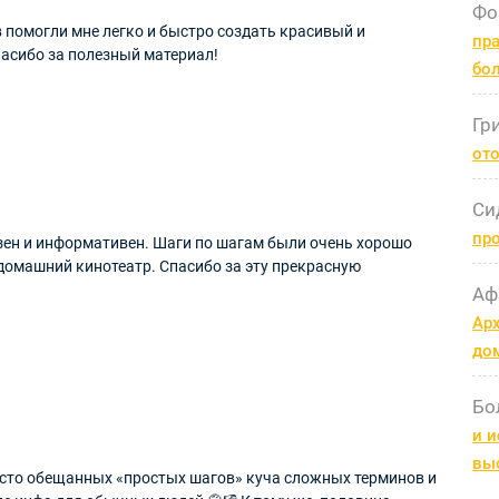
Фо
 помогли мне легко и быстро создать красивый и
пра
асибо за полезный материал!
бо
Гр
ото
Си
пр
езен и информативен. Шаги по шагам были очень хорошо
 домашний кинотеатр. Спасибо за эту прекрасную
Аф
Арх
до
Бо
и и
вы
место обещанных «простых шагов» куча сложных терминов и