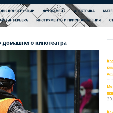
ОВЫ КОНСТРУКЦИИ
ФУНДАМЕНТ
ЭЛЕКТРИКА
МАТЕ
АЙН ИНТЕРЬЕРА
ИНСТРУМЕНТЫ И ПРИСПОСОБЛЕНИЯ
С
ю домашнего кинотеатра
Кр
ко
дл
Ме
ре
20
Как