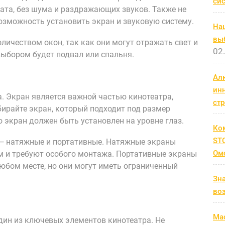
си
ната, без шума и раздражающих звуков. Также не
озможность установить экран и звуковую систему.
На
выб
личеством окон, так как они могут отражать свет и
02
выбором будет подвал или спальня.
Ал
ин
. Экран является важной частью кинотеатра,
ст
ирайте экран, который подходит под размер
о экран должен быть установлен на уровне глаз.
Ко
STC
— натяжные и портативные. Натяжные экраны
Ом
 и требуют особого монтажа. Портативные экраны
юбом месте, но они могут иметь ограниченный
Зн
во
Мас
один из ключевых элементов кинотеатра. Не