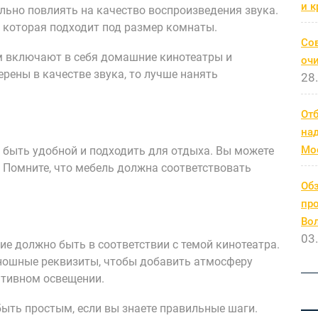
и к
ильно повлиять на качество воспроизведения звука.
 которая подходит под размер комнаты.
Со
м включают в себя домашние кинотеатры и
очи
ерены в качестве звука, то лучше нанять
28
От
на
Мо
 быть удобной и подходить для отдыха. Вы можете
 Помните, что мебель должна соответствовать
Обз
про
Во
03
е должно быть в соответствии с темой кинотеатра.
ношные реквизиты, чтобы добавить атмосферу
ативном освещении.
ыть простым, если вы знаете правильные шаги.