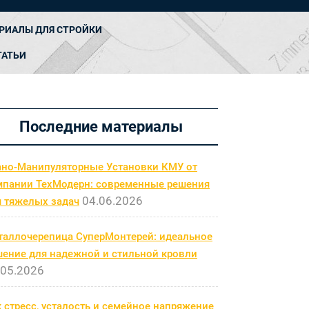
РИАЛЫ ДЛЯ СТРОЙКИ
ТАТЬИ
Последние материалы
ано-Манипуляторные Установки КМУ от
мпании ТехМодерн: современные решения
04.06.2026
я тяжелых задач
таллочерепица СуперМонтерей: идеальное
шение для надежной и стильной кровли
.05.2026
 стресс, усталость и семейное напряжение