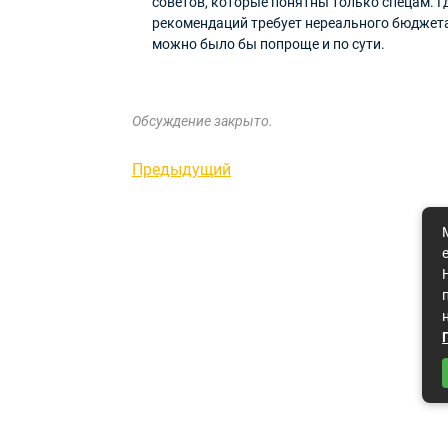
советов, которые понятны только спецам. Г
рекомендаций требует нереального бюджета 
можно было бы попроще и по сути.
Обсуждение закрыто.
Навигация
Предыдущая
Предыдущий
запись
по
записям