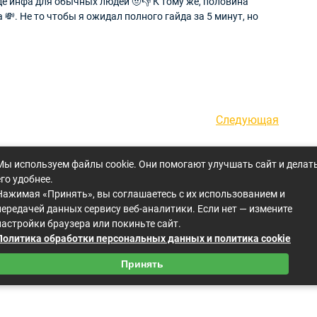
де инфа для обычных людей 🤨👎 К тому же, половина
. Не то чтобы я ожидал полного гайда за 5 минут, но
Следующая
Следующая
запись
Мы используем файлы cookie. Они помогают улучшать сайт и делат
его удобнее.
Нажимая «Принять», вы соглашаетесь с их использованием и
передачей данных сервису веб-аналитики. Если нет — измените
настройки браузера или покиньте сайт.
Политика обработки персональных данных и политика cookie
Принять