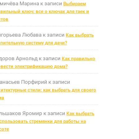
мичёва Марина
к записи
Выбираем
вильный ключ: все о ключах для гаек и
лтов
игорьева Любава
к записи
Как выбрать
пительную систему для дачи?
доров Арнольд
к записи
Как правильно
овести электрификацию дома?
анасьев Порфирий
к записи
итектурные стили: как выбрать для своего
ма
льшаков Яромир
к записи
Как выбрать
спользовать стремянки для работы на
соте