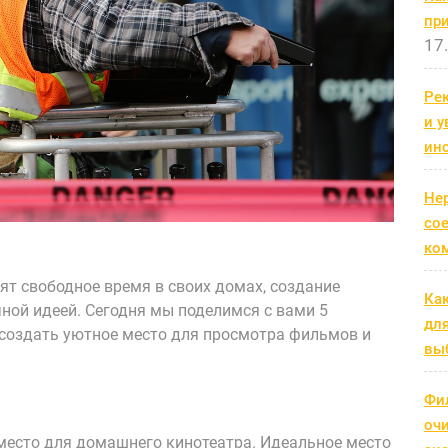
пр
17
Рек
и 
ин
Не
со
ко
ят свободное время в своих домах, создание
Ка
ной идеей. Сегодня мы поделимся с вами 5
дл
создать уютное место для просмотра фильмов и
выб
Фи
оч
есто для домашнего кинотеатра. Идеальное место