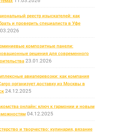
11.03.2026
стемах
циональный реестр изыскателей: как
рать и проверить специалиста в Уфе
.03.2026
юминиевые композитные панели:
новационные решения для современного
23.01.2026
роительства
мплексные авиаперевозки: как компания
argo организует доставку из Москвы в
24.12.2025
ск
акомства онлайн: ключ к гармонии и новым
04.12.2025
зможностям
терство и творчество: кулинария, вязание