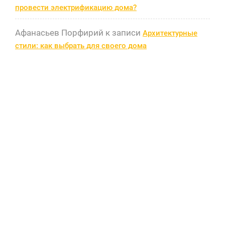
провести электрификацию дома?
Афанасьев Порфирий
к записи
Архитектурные
стили: как выбрать для своего дома