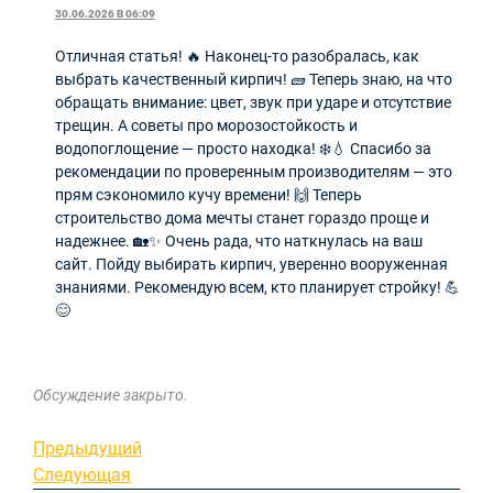
30.06.2026 В 06:09
Отличная статья! 🔥 Наконец-то разобралась, как
выбрать качественный кирпич! 🧱 Теперь знаю, на что
обращать внимание: цвет, звук при ударе и отсутствие
трещин. А советы про морозостойкость и
водопоглощение — просто находка! ❄️💧 Спасибо за
рекомендации по проверенным производителям — это
прям сэкономило кучу времени! 🙌 Теперь
строительство дома мечты станет гораздо проще и
надежнее. 🏡✨ Очень рада, что наткнулась на ваш
сайт. Пойду выбирать кирпич, уверенно вооруженная
знаниями. Рекомендую всем, кто планирует стройку! 💪
😊
Обсуждение закрыто.
Навигация
Предыдущая
Предыдущий
запись
Следующая
Следующая
по