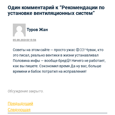
Один комментарий к “Рекомендации по
установке вентиляционных систем”
Туров Жан
05.08.2024 В 15:56
Советы на этом сайте — просто ужас 😡🤦‍♂️! Чувак, кто
это писал, реально вентики в жизни устанавливал
Половина инфы — вообще бред😤! Ничего не работает,
как вы пишете. Сэкономил время Да ну вас, больше
времени и бабок потратил на исправления!
Обсуждение закрыто.
Навигация
Предыдущая
Предыдущий
запись
Следующая
Следующая
по