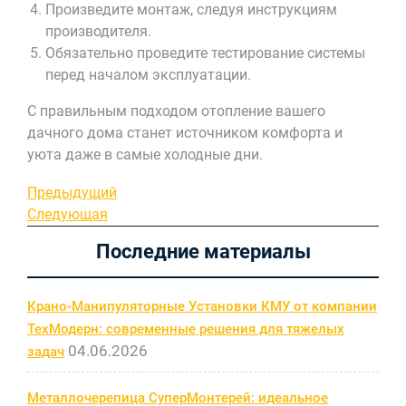
Произведите монтаж, следуя инструкциям
производителя.
Обязательно проведите тестирование системы
перед началом эксплуатации.
С правильным подходом отопление вашего
дачного дома станет источником комфорта и
уюта даже в самые холодные дни.
Навигация
Предыдущая
Предыдущий
запись
Следующая
Следующая
по
запись
Последние материалы
записям
Крано-Манипуляторные Установки КМУ от компании
ТехМодерн: современные решения для тяжелых
04.06.2026
задач
Металлочерепица СуперМонтерей: идеальное